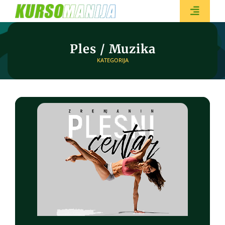
Skip
to
Toggle
content
Naviga
Ples / Muzika
KATEGORIJA
BESPL