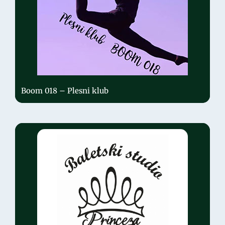
Boom 018 – Plesni klub