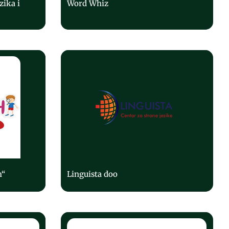
zika i
Word Whiz
h“
Linguista doo