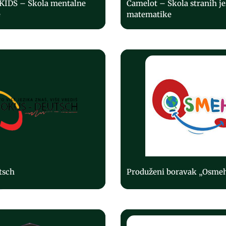
KIDS – Škola mentalne
Camelot – Škola stranih je
e
matematike
tsch
Produženi boravak „Osme