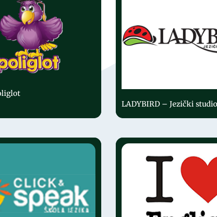
liglot
LADYBIRD – Jezički studi