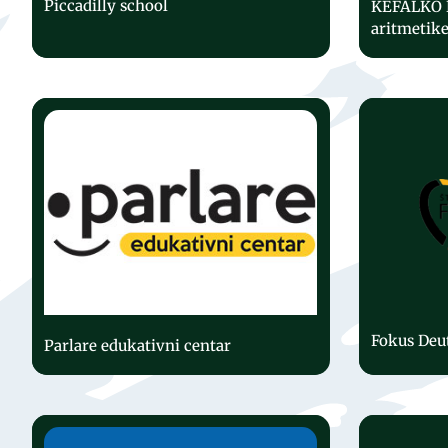
Piccadilly school
KEFALKO 
aritmetik
Fokus Deu
Parlare edukativni centar