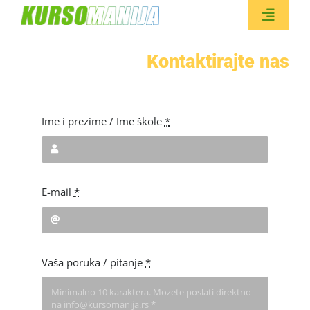
Skip
to
Toggle
content
Naviga
Kontaktirajte nas
BESPL
Ime i prezime / Ime škole
*
E-mail
*
Vaša poruka / pitanje
*