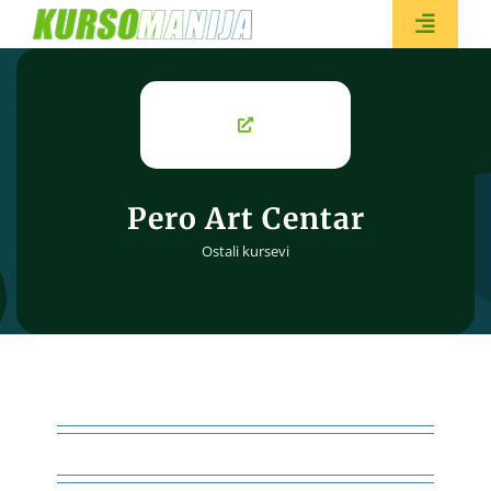
Skip
to
Toggle
content
Naviga
BESPL
Pero Art Centar
Ostali kursevi