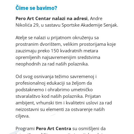
Čime se bavimo?
Pero Art Centar nalazi na adresi
, Andre
Nikolića 29, u sastavu Sportske Akademije Senjak.
Atelje se nalazi u prijatnom okruženju sa
prostranim dvorištem, velikim prostorijama koje
zauzimaju preko 150 kvadratnih metara
opremljenih najsavremenijim sredstvima
neophodnih za rad naših polaznika.
Od svog osnivanja težimo savremenoj i
profesionalnoj edukaciji sa željom da
podstaknemo i ohrabrimo umetničko
stvaralaštvo kod naših polaznika. Prijatan
ambijent, vrhunski tim i kvalitetni uslovi za rad
neizostavni su elementi za ostvarenje naših
ciljeva.
Programi
Pero Art Centra
su osmišljeni da