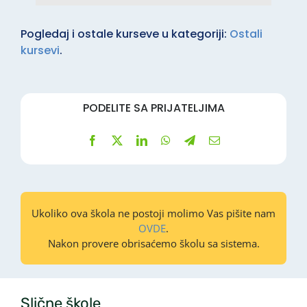
Pogledaj i ostale kurseve u kategoriji:
Ostali
kursevi
.
PODELITE SA PRIJATELJIMA
Ukoliko ova škola ne postoji molimo Vas pišite nam
OVDE
.
Nakon provere obrisaćemo školu sa sistema.
Slične škole