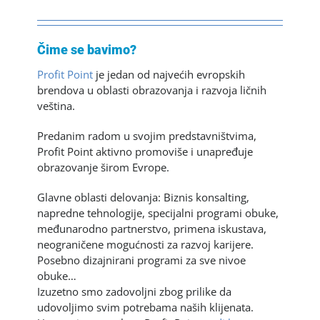
Čime se bavimo?
Profit Point
je jedan od najvećih evropskih
brendova u oblasti obrazovanja i razvoja ličnih
veština.
Predanim radom u svojim predstavništvima,
Profit Point aktivno promoviše i unapređuje
obrazovanje širom Evrope.
Glavne oblasti delovanja: Biznis konsalting,
napredne tehnologije, specijalni programi obuke,
međunarodno partnerstvo, primena iskustava,
neograničene mogućnosti za razvoj karijere.
Posebno dizajnirani programi za sve nivoe
obuke…
Izuzetno smo zadovoljni zbog prilike da
udovoljimo svim potrebama naših klijenata.