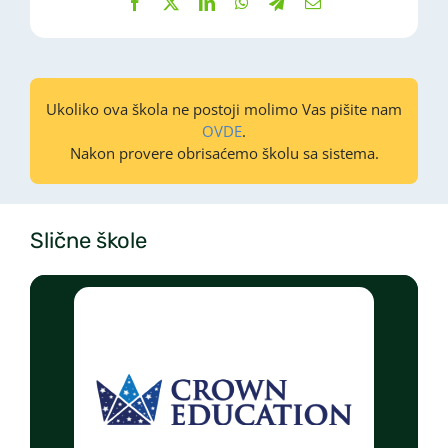
Ukoliko ova škola ne postoji molimo Vas pišite nam
OVDE
.
Nakon provere obrisaćemo školu sa sistema.
Slične škole