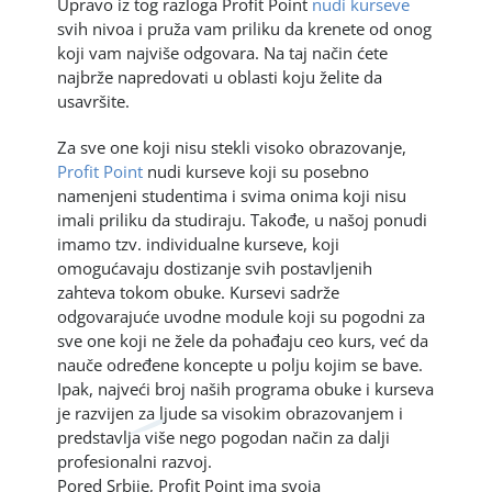
Upravo iz tog razloga Profit Point
nudi kurseve
svih nivoa i pruža vam priliku da krenete od onog
koji vam najviše odgovara. Na taj način ćete
najbrže napredovati u oblasti koju želite da
usavršite.
Za sve one koji nisu stekli visoko obrazovanje,
Profit Point
nudi kurseve koji su posebno
namenjeni studentima i svima onima koji nisu
imali priliku da studiraju. Takođe, u našoj ponudi
imamo tzv. individualne kurseve, koji
omogućavaju dostizanje svih postavljenih
zahteva tokom obuke. Kursevi sadrže
odgovarajuće uvodne module koji su pogodni za
sve one koji ne žele da pohađaju ceo kurs, već da
nauče određene koncepte u polju kojim se bave.
Ipak, najveći broj naših programa obuke i kurseva
je razvijen za ljude sa visokim obrazovanjem i
predstavlja više nego pogodan način za dalji
profesionalni razvoj.
Pored Srbije, Profit Point ima svoja