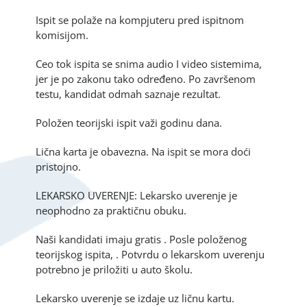
Ispit se polaže na kompjuteru pred ispitnom
komisijom.
Ceo tok ispita se snima audio I video sistemima,
jer je po zakonu tako određeno. Po završenom
testu, kandidat odmah saznaje rezultat.
Položen teorijski ispit važi godinu dana.
Lična karta je obavezna. Na ispit se mora doći
pristojno.
LEKARSKO UVERENJE: Lekarsko uverenje je
neophodno za praktičnu obuku.
Naši kandidati imaju gratis . Posle položenog
teorijskog ispita, . Potvrdu o lekarskom uverenju
potrebno je priložiti u auto školu.
Lekarsko uverenje se izdaje uz ličnu kartu.