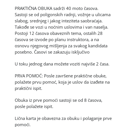
PRAKTIČNA OBUKA sadrži 40 moto časova.
Sastoji se od poligonskih radnji, vožnje u ulicama
slabog, srednjeg i jakog inteziteta saobraćaja.
Takođe se vozi u noćnim uslovima i van naselja.
Postoji 12 časova obaveznih tema, ostalih 28
časova se izvode po planu instruktora, a na
osnovu njegovog mišljenja za svakog kandidata
posebno. Časovi se zakazuju isključivo
U toku jednog dana možete voziti najviše 2 časa.
PRVA POMOĆ: Posle završene praktične obuke,
polažete prvu pomoć, koja je uslov da izađete na
praktični ispit.
Obuka iz prve pomoći sastoji se od 8 časova,
posle polažete ispit.
Lična karta je obavezna za obuku i polaganje prve
pomoći.