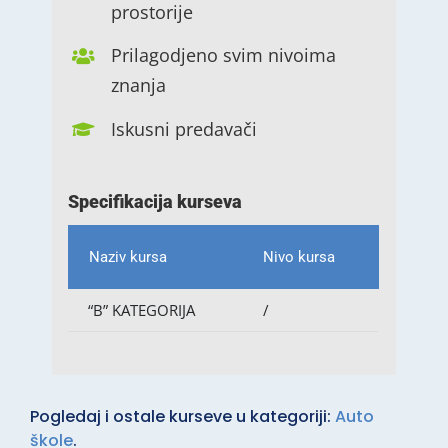
prostorije
Prilagodjeno svim nivoima
znanja
Iskusni predavači
Specifikacija kurseva
Naziv kursa
Nivo kursa
“B” KATEGORIJA
/
Pogledaj i ostale kurseve u kategoriji:
Auto
škole
.