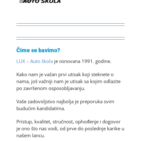
Čime se bavimo?
LUX – Auto škola
je osnovana 1991. godine.
Kako nam je važan prvi utisak koji steknete o
nama, još važniji nam je utisak sa kojim odlazite
po završenom osposobljavanju.
Vaše zadovoljstvo najbolja je preporuka svim
budućim kandidatima.
Pristup, kvalitet, stručnost, ophođenje i dogovor
je ono što nas vodi, od prve do poslednje karike u
našem lancu.