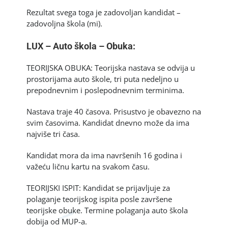
​Rezultat svega toga je zadovoljan kandidat –
zadovoljna škola (mi).
LUX – Auto škola – Obuka:
TEORIJSKA OBUKA: Teorijska nastava se odvija u
prostorijama auto škole, tri puta nedeljno u
prepodnevnim i poslepodnevnim terminima.
Nastava traje 40 časova. Prisustvo je obavezno na
svim časovima. Kandidat dnevno može da ima
najviše tri časa.
Kandidat mora da ima navršenih 16 godina i
važeću ličnu kartu na svakom času.
TEORIJSKI ISPIT: Kandidat se prijavljuje za
polaganje teorijskog ispita posle završene
teorijske obuke. Termine polaganja auto škola
dobija od MUP-a.