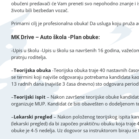
obučeni predavači će Vam preneti svo nepohodno znanje i is
životu bili bezbedan vozač.
Primarni cilj je profesionalna obuka! Da usluga koju pruža a
MK Drive – Auto škola -Plan obuke:
-Upis u školu -Upis u školu sa navršenih 16 godina, važećo
pratnju roditelja.
–
Teorijska obuka
-Teorijska obuka traje 40 nastavnih čas
se termini koji najviše odgovaraju potrebama kandidata kao 
13 radnih dana (najviše 3 časa dnevno) sto odgovara perio
–
Teorijski ispit
– Nakon završene teorijske obuke kandidat st
organizuje MUP. Kandidat će biti obavešten o dodeljenom te
–
Lekarski pregled
– Nakon položenog teorijskog ispita ka
(lekarski pregled) da bi započeo praktičnu obuku koja traje
obuke je 4-5 nedelja. Uz dogovor sa instruktorom biraju se 