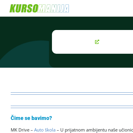
Skip
to
content
Čime se bavimo?
MK Drive –
Auto škola
– U prijatnom ambijentu naše učioni