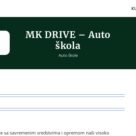
K
MK DRIVE – Auto
škola
Auto škole
ce sa savremenim sredstvima i opremom naši visoko