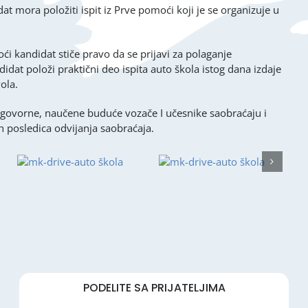
 mora položiti ispit iz Prve pomoći koji je se organizuje u
i kandidat stiče pravo da se prijavi za polaganje
idat položi praktični deo ispita auto škola istog dana izdaje
ola.
govorne, naučene buduće vozače I učesnike saobraćaju i
 posledica odvijanja saobraćaja.
PODELITE SA PRIJATELJIMA