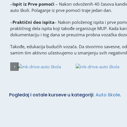
–
Ispit iz Prve pomoći
– Nakon odvoženih 40 časova kandidat
auto školi. Polaganje iz prve pomoći traje jedan dan.
–
Praktični deo ispita
– Nakon položenog ispita i prve pomoć
praktičnog dela ispita koji takođe organizuje MUP. Kada kand
dokumentaciju i tog dana se preuzima probna vozačka dozv
Takođe, edukacija budućih vozača. Da stvorimo savesne, od
samim tim aktivno učestvujemo u smanjenju svih negativnih
Pogledaj i ostale kurseve u kategoriji:
Auto škole
.