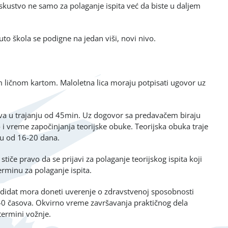
kustvo ne samo za polaganje ispita već da biste u daljem
uto škola se podigne na jedan viši, novi nivo.
m ličnom kartom. Maloletna lica moraju potpisati ugovor uz
ova u trajanju od 45min. Uz dogovor sa predavačem biraju
i vreme započinjanja teorijske obuke. Teorijska obuka traje
du od 16-20 dana.
iče pravo da se prijavi za polaganje teorijskog ispita koji
rminu za polaganje ispita.
ndidat mora doneti uverenje o zdravstvenoj sposobnosti
 40 časova. Okvirno vreme završavanja praktičnog dela
termini vožnje.