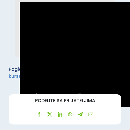
Pogledaj i ostale kurseve u kategoriji:
Ostali
kursevi
.
PODELITE SA PRIJATELJIMA