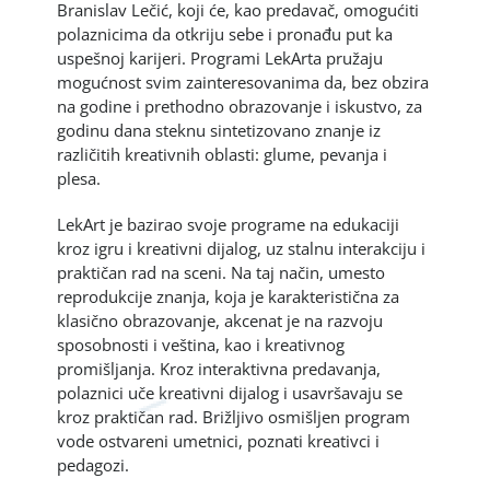
Branislav Lečić, koji će, kao predavač, omogućiti
polaznicima da otkriju sebe i pronađu put ka
uspešnoj karijeri. Programi LekArta pružaju
mogućnost svim zainteresovanima da, bez obzira
na godine i prethodno obrazovanje i iskustvo, za
godinu dana steknu sintetizovano znanje iz
različitih kreativnih oblasti: glume, pevanja i
plesa.
LekArt je bazirao svoje programe na edukaciji
kroz igru i kreativni dijalog, uz stalnu interakciju i
praktičan rad na sceni. Na taj način, umesto
reprodukcije znanja, koja je karakteristična za
klasično obrazovanje, akcenat je na razvoju
sposobnosti i veština, kao i kreativnog
promišljanja. Kroz interaktivna predavanja,
polaznici uče kreativni dijalog i usavršavaju se
kroz praktičan rad. Brižljivo osmišljen program
vode ostvareni umetnici, poznati kreativci i
pedagozi.