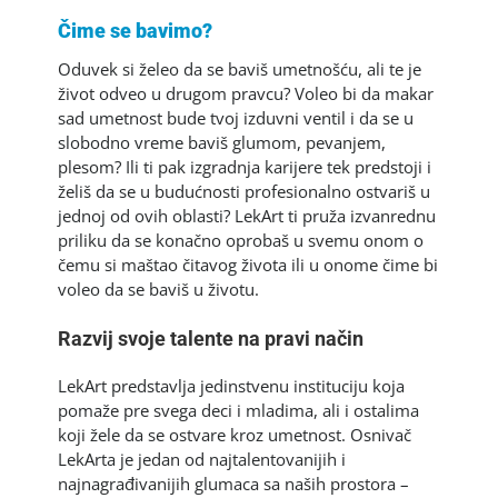
Čime se bavimo?
Oduvek si želeo da se baviš umetnošću, ali te je
život odveo u drugom pravcu? Voleo bi da makar
sad umetnost bude tvoj izduvni ventil i da se u
slobodno vreme baviš glumom, pevanjem,
plesom? Ili ti pak izgradnja karijere tek predstoji i
želiš da se u budućnosti profesionalno ostvariš u
jednoj od ovih oblasti? LekArt ti pruža izvanrednu
priliku da se konačno oprobaš u svemu onom o
čemu si maštao čitavog života ili u onome čime bi
voleo da se baviš u životu.
Razvij svoje talente na pravi način
LekArt predstavlja jedinstvenu instituciju koja
pomaže pre svega deci i mladima, ali i ostalima
koji žele da se ostvare kroz umetnost. Osnivač
LekArta je jedan od najtalentovanijih i
najnagrađivanijih glumaca sa naših prostora –