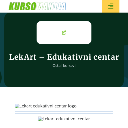
Skip
to
Toggle
content
Naviga
BESPL
LekArt – Edukativni centar
Ostali kursevi