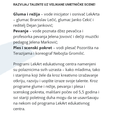
RAZVIJAJ TALENTE UZ VELIKANE UMETNIČKE SCENE!
Gluma i režija
– vode inicijator i osnivač LekArta
– glumac Branislav Lečić, glumac Janko Cekić i
reditelj Dejan Janković;
Pevanje
– vode poznata džez pevačica i
profesorka pevanja Jelena Jovović i dečiji muzički
pedagog Jelena Marković;
Ples i scenski pokret
– vodi plesač Pozorišta na
Terazijama i koreograf Nebojša Gromilić.
Programi LekArt edukativnog centra namenjeni
su polaznicima svih uzrasta – kako mladima, tako
i starijima koji žele da kroz kreativno izražavanje
otkriju, razviju i uopšte izraze svoje talente. Kroz
programe glume i režije, pevanja i plesa i
scenskog pokreta, mališani počev od 5,5 godina i
svi stariji poletnog duha mogu da se usavršavaju
na nekom od programa LekArt edukativnog
centra.