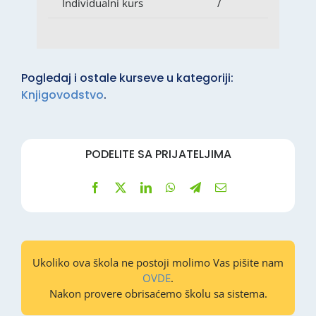
Individualni kurs
/
Pogledaj i ostale kurseve u kategoriji:
Knjigovodstvo
.
PODELITE SA PRIJATELJIMA
Ukoliko ova škola ne postoji molimo Vas pišite nam
OVDE
.
Nakon provere obrisaćemo školu sa sistema.