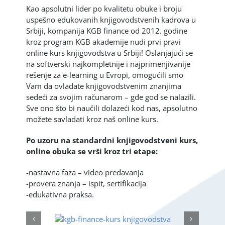
Kao apsolutni lider po kvalitetu obuke i broju
uspešno edukovanih knjigovodstvenih kadrova u
Srbiji, kompanija KGB finance od 2012. godine
kroz program KGB akademije nudi prvi pravi
online kurs knjigovodstva u Srbiji! Oslanjajući se
na softverski najkompletnije i najprimenjivanije
rešenje za e-learning u Evropi, omogućili smo
Vam da ovladate knjigovodstvenim znanjima
sedeći za svojim računarom – gde god se nalazili.
Sve ono što bi naučili dolazeći kod nas, apsolutno
možete savladati kroz naš online kurs.
Po uzoru na standardni knjigovodstveni kurs,
online obuka se vrši kroz tri etape:
-nastavna faza – video predavanja
-provera znanja – ispit, sertifikacija
-edukativna praksa.