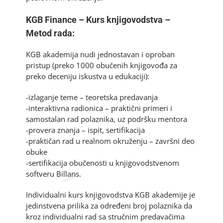
KGB Finance – Kurs knjigovodstva –
Metod rada:
KGB akademija nudi jednostavan i oproban
pristup (preko 1000 obučenih knjigovođa za
preko deceniju iskustva u edukaciji):
-izlaganje teme – teoretska predavanja
-interaktivna radionica – praktični primeri i
samostalan rad polaznika, uz podršku mentora
-provera znanja – ispit, sertifikacija
-praktičan rad u realnom okruženju – završni deo
obuke
-sertifikacija obučenosti u knjigovodstvenom
softveru Billans.
Individualni kurs knjigovodstva KGB akademije je
jedinstvena prilika za određeni broj polaznika da
kroz individualni rad sa stručnim predavačima