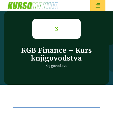
Skip
to
Toggle
content
Naviga
BESPL
KGB Finance – Kurs
knjigovodstva
Knjigovodstvo