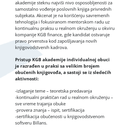
akademije steknu najviši nivo osposobljenosti za
samostalno vođenje poslovnih knjiga privrednih
subjekata. Akcenat je na korišćenju savremenih
tehnologija i fokusiranom mentorskom radu uz
kontinualnu praksu u realnom okruženju u okviru
kompanije KGB finance, gde kandidat ostvaruje
pravo prvenstva kod zapošljavanja novih
knjigovodstvenih kadrova.
Pristup KGB akademije individualnoj obuci
je razrađen u praksi sa velikim brojem
obučenih knjigovođa, a sastoji se iz sledećih
aktivnosti:
-izlaganje teme – teoretska predavanja
-kontinualni praktičan rad u realnom okruženju –
sve vreme trajanja obuke
-provera znanja – ispit, sertifikacija
-sertifikacija obučenosti u knjigovodstvenom
softveru Billans.