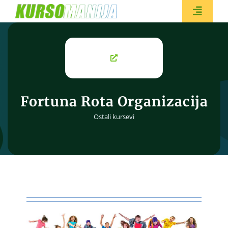
Skip
to
Toggle
content
Naviga
BESPL
Fortuna Rota Organizacija
Ostali kursevi