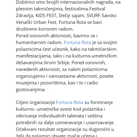
Dobitnici smo brojih internacionalnih nagrada, na
plesnim takmičenjima, festivalima-Festival
Zdravlja, KIDS FEST, Dečiji sajam, SVURF-Savsko
Venački Urban Fest. Fortuna Rota se bavi
društveno korisnim radom.
Pored osnovnih aktivnosti, bavimo se i
humanitarnim radom.
Fortuna Rota
je sa svojim
polaznicima čest učesnik, kako na takmičarskim
manifestacijama, tako i na kulturno-umetničkim
dešavanjima širom Srbije. Pored osnovnih,
navedenih aktivnosti, sa našim polaznicima
organizujemo i vannastavne aktivnosti, posete
muzejima i pozorištima, kao i tv i radio
gostovanjima.
Ciljevi organizacije
Fortuna Rota
su formiranje
kulturno- umetničke svesti kod polaznika i
otkrivanje individualnih talenata i veština
potrebnih za dalje usmeravanje i usavrsavanje.
Očekivani rezultati organizacije su dugoročni u
želji da polaznici shvate značaj učenja i