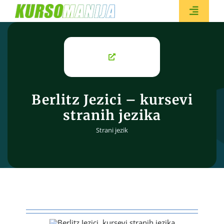
Skip
to
Toggle
content
Naviga
BESPL
Berlitz Jezici – kursevi
stranih jezika
Strani jezik