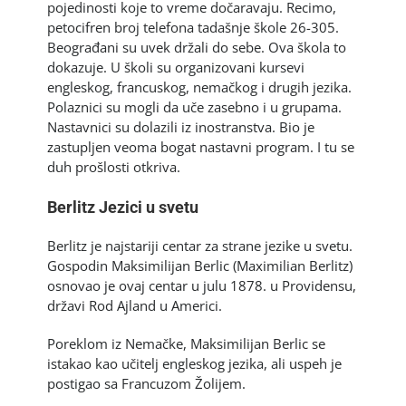
pojedinosti koje to vreme dočaravaju. Recimo,
petocifren broj telefona tadašnje škole 26-305.
Beograđani su uvek držali do sebe. Ova škola to
dokazuje. U školi su organizovani kursevi
engleskog, francuskog, nemačkog i drugih jezika.
Polaznici su mogli da uče zasebno i u grupama.
Nastavnici su dolazili iz inostranstva. Bio je
zastupljen veoma bogat nastavni program. I tu se
duh prošlosti otkriva.
Berlitz Jezici u svetu
Berlitz je najstariji centar za strane jezike u svetu.
Gospodin Maksimilijan Berlic (Maximilian Berlitz)
osnovao je ovaj centar u julu 1878. u Providensu,
državi Rod Ajland u Americi.
Poreklom iz Nemačke, Maksimilijan Berlic se
istakao kao učitelj engleskog jezika, ali uspeh je
postigao sa Francuzom Žolijem.