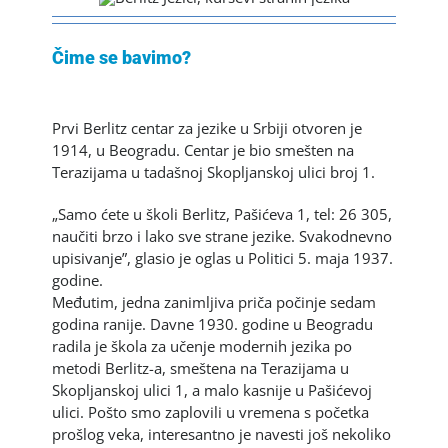
Čime se bavimo?
Berlitz Jezici
Prvi Berlitz centar za jezike u Srbiji otvoren je
1914, u Beogradu. Centar je bio smešten na
Terazijama u tadašnoj Skopljanskoj ulici broj 1.
„Samo ćete u školi Berlitz, Pašićeva 1, tel: 26 305,
naučiti brzo i lako sve strane jezike. Svakodnevno
upisivanje”, glasio je oglas u Politici 5. maja 1937.
godine.
Međutim, jedna zanimljiva priča počinje sedam
godina ranije. Davne 1930. godine u Beogradu
radila je škola za učenje modernih jezika po
metodi Berlitz-a, smeštena na Terazijama u
Skopljanskoj ulici 1, a malo kasnije u Pašićevoj
ulici. Pošto smo zaplovili u vremena s početka
prošlog veka, interesantno je navesti još nekoliko