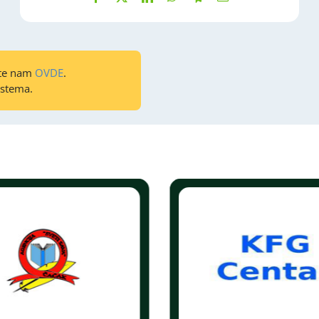
ite nam
OVDE
.
istema.