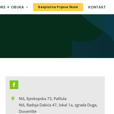
URS ☀ OBUKA
KONTAKT
Besplatna Prijava Škole
Niš, Episkopska 73, Palilula
Niš, Radoja Dakića 47, lokal 1a, zgrada Duga,
Duvanište