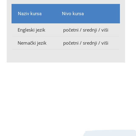
Naziv kursa
Nivo kursa
Engleski jezik
početni / srednji / viši
Nemački jezik
početni / srednji / viši