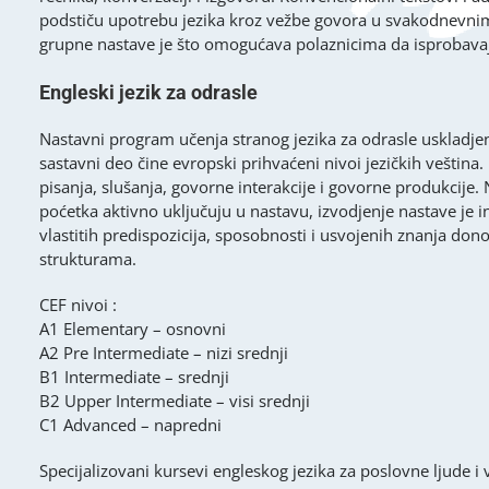
podstiču upotrebu jezika kroz vežbe govora u svakodnevnim 
grupne nastave je što omogućava polaznicima da isprobavaju
Engleski jezik za odrasle
Nastavni program učenja stranog jezika za odrasle uskladj
sastavni deo čine evropski prihvaćeni nivoi jezičkih veština. 
pisanja, slušanja, govorne interakcije i govorne produkcije.
poćetka aktivno uključuju u nastavu, izvodjenje nastave je 
vlastitih predispozicija, sposobnosti i usvojenih znanja don
strukturama.
CEF nivoi :
A1 Elementary – osnovni
A2 Pre Intermediate – nizi srednji
B1 Intermediate – srednji
B2 Upper Intermediate – visi srednji
C1 Advanced – napredni
Specijalizovani kursevi engleskog jezika za poslovne ljude i 