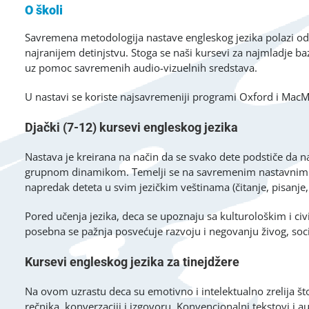
O školi
Savremena metodologija nastave engleskog jezika polazi od 
najranijem detinjstvu. Stoga se naši kursevi za najmladje ba
uz pomoc savremenih audio-vizuelnih sredstava.
U nastavi se koriste najsavremeniji programi Oxford i Mac
Djački (7-12) kursevi engleskog jezika
Nastava je kreirana na način da se svako dete podstiče da
grupnom dinamikom. Temelji se na savremenim nastavnim 
napredak deteta u svim jezičkim veštinama (čitanje, pisanje,
Pored učenja jezika, deca se upoznaju sa kulturološkim i civ
posebna se pažnja posvećuje razvoju i negovanju živog, socija
Kursevi engleskog jezika za tinejdžere
Na ovom uzrastu deca su emotivno i intelektualno zrelija š
rečnika, konverzaciji i izgovoru. Konvencionalni tekstovi i a