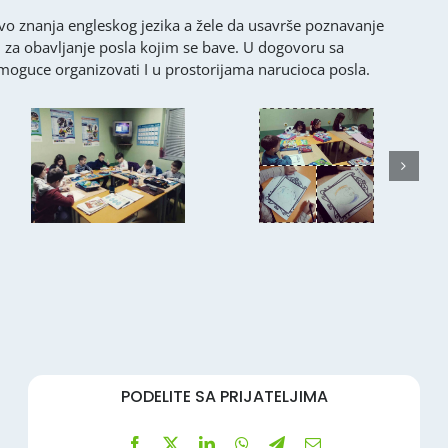
vo znanja engleskog jezika a žele da usavrše poznavanje
 za obavljanje posla kojim se bave. U dogovoru sa
 moguce organizovati I u prostorijama narucioca posla.
PODELITE SA PRIJATELJIMA