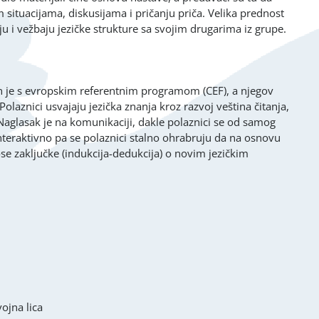
situacijama, diskusijama i pričanju priča. Velika prednost
 i vežbaju jezičke strukture sa svojim drugarima iz grupe.
en je s evropskim referentnim programom (CEF), a njegov
Polaznici usvajaju jezička znanja kroz razvoj veština čitanja,
 Naglasak je na komunikaciji, dakle polaznici se od samog
interaktivno pa se polaznici stalno ohrabruju da na osnovu
ose zaključke (indukcija-dedukcija) o novim jezičkim
vojna lica