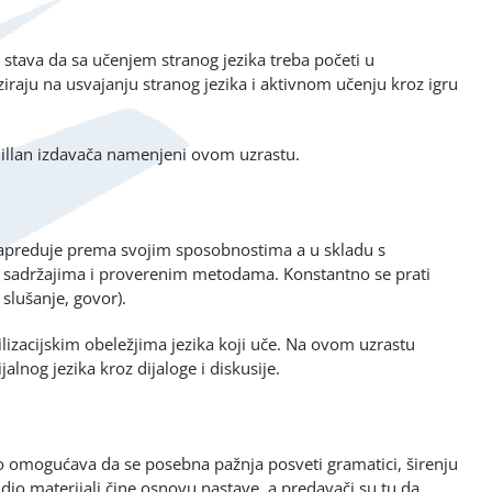
stava da sa učenjem stranog jezika treba početi u
ziraju na usvajanju stranog jezika i aktivnom učenju kroz igru
Millan izdavača namenjeni ovom uzrastu.
 napreduje prema svojim sposobnostima a u skladu s
sadržajima i proverenim metodama. Konstantno se prati
 slušanje, govor).
ilizacijskim obeležjima jezika koji uče. Na ovom uzrastu
lnog jezika kroz dijaloge i diskusije.
to omogućava da se posebna pažnja posveti gramatici, širenju
udio materijali čine osnovu nastave, a predavači su tu da