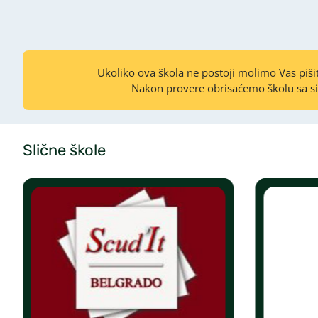
Ukoliko ova škola ne postoji molimo Vas piš
Nakon provere obrisaćemo školu sa s
Slične škole