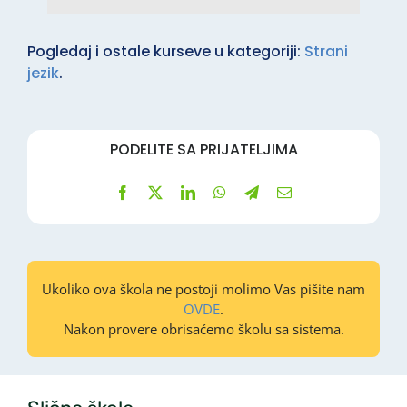
Pogledaj i ostale kurseve u kategoriji:
Strani
jezik
.
PODELITE SA PRIJATELJIMA
Ukoliko ova škola ne postoji molimo Vas pišite nam
OVDE
.
Nakon provere obrisaćemo školu sa sistema.