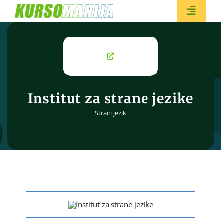
Skip
to
Toggle
content
Naviga
BESPL
Institut za strane jezike
Strani jezik