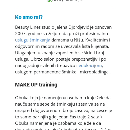
Ko smo mi?
Beauty Lines studio Jelena Djordjević je osnovan
2007. godine sa željom da pruži profesionalnu
uslugu šminkanja
damama u Nišu. Kvalitetnim i
odgovornim radom se uvećavala lista klijenata.
Ulaganjem u znanje zaposlenih se širio i broj
usluga. Ubrzo salon postaje prepoznatljiv i po
nadogradnji svilenih trepavica i
edukacijom
,
uslugom permanentne šminke i microbladinga.
MAKE UP training
Obuka koja je namenjena osobama koje žele da
nauče same sebe da šminkaju ( zasniva se na
unapred dogovorenom broju časova, najčešće je
to samo par njih gde jedan čas traje 2 sata ),
Obuka namenjena je osobama koje žele da
dograde svoje znanje ( obuhvata 7 časova, 1 čas