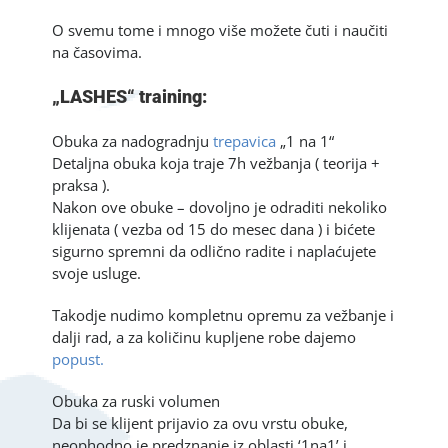
O svemu tome i mnogo više možete čuti i naučiti
na časovima.
„LASHES“ training:
Obuka za nadogradnju
trepavica
„1 na 1“
Detaljna obuka koja traje 7h vežbanja ( teorija +
praksa ).
Nakon ove obuke – dovoljno je odraditi nekoliko
klijenata ( vezba od 15 do mesec dana ) i bićete
sigurno spremni da odlično radite i naplaćujete
svoje usluge.
Takodje nudimo kompletnu opremu za vežbanje i
dalji rad, a za količinu kupljene robe dajemo
popust.
Obuka za ruski volumen
Da bi se klijent prijavio za ovu vrstu obuke,
neophodno je predznanje iz oblasti ‘1na1’ i