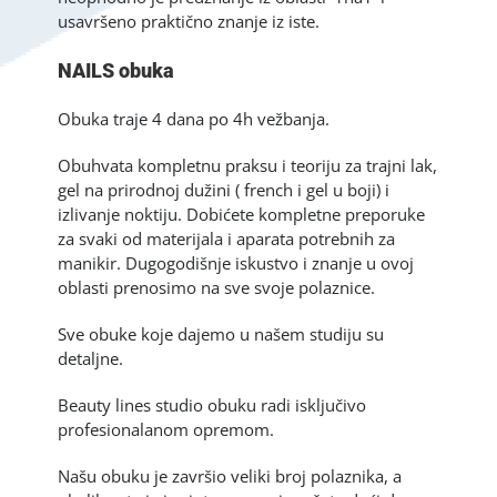
usavršeno praktično znanje iz iste.
NAILS obuka
Obuka traje 4 dana po 4h vežbanja.
Obuhvata kompletnu praksu i teoriju za trajni lak,
gel na prirodnoj dužini ( french i gel u boji) i
izlivanje noktiju. Dobićete kompletne preporuke
za svaki od materijala i aparata potrebnih za
manikir. Dugogodišnje iskustvo i znanje u ovoj
oblasti prenosimo na sve svoje polaznice.
Sve obuke koje dajemo u našem studiju su
detaljne.
Beauty lines studio obuku radi isključivo
profesionalanom opremom.
Našu obuku je završio veliki broj polaznika, a