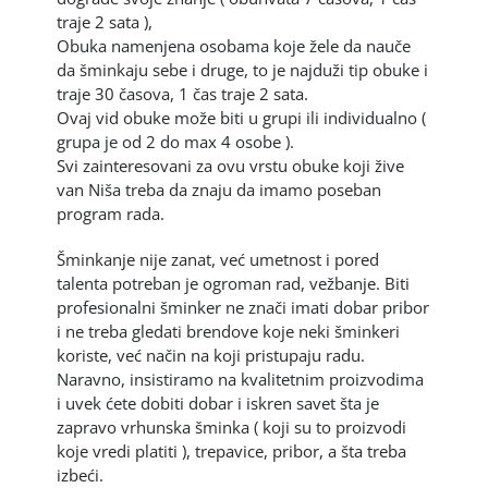
traje 2 sata ),
Obuka namenjena osobama koje žele da nauče
da šminkaju sebe i druge, to je najduži tip obuke i
traje 30 časova, 1 čas traje 2 sata.
Ovaj vid obuke može biti u grupi ili individualno (
grupa je od 2 do max 4 osobe ).
Svi zainteresovani za ovu vrstu obuke koji žive
van Niša treba da znaju da imamo poseban
program rada.
Šminkanje nije zanat, već umetnost i pored
talenta potreban je ogroman rad, vežbanje. Biti
profesionalni šminker ne znači imati dobar pribor
i ne treba gledati brendove koje neki šminkeri
koriste, već način na koji pristupaju radu.
Naravno, insistiramo na kvalitetnim proizvodima
i uvek ćete dobiti dobar i iskren savet šta je
zapravo vrhunska šminka ( koji su to proizvodi
koje vredi platiti ), trepavice, pribor, a šta treba
izbeći.