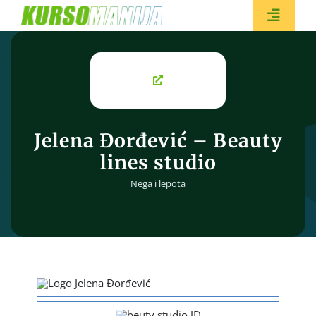
Skip
to
Toggle
content
Naviga
BESPL
Jelena Đorđević – Beauty
lines studio
Nega i lepota