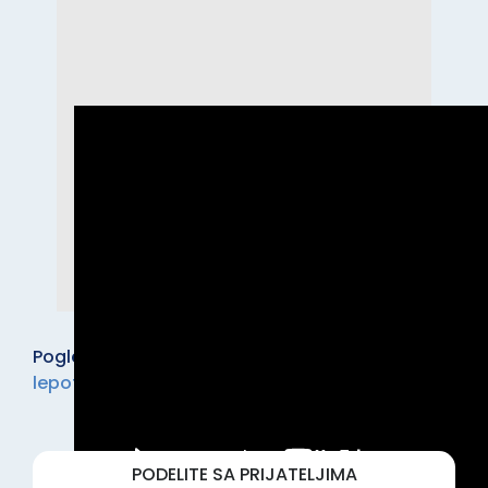
Pogledaj i ostale kurseve u kategoriji:
Nega i
lepota
.
PODELITE SA PRIJATELJIMA