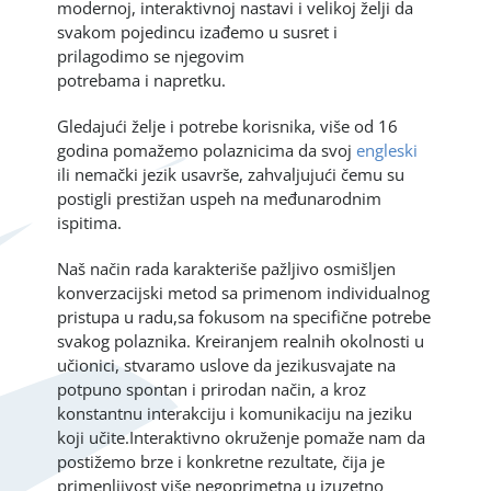
modernoj, interaktivnoj nastavi i velikoj želji da
svakom pojedincu izađemo u susret i
prilagodimo se njegovim
potrebama i napretku.
Gledajući želje i potrebe korisnika, više od 16
godina pomažemo polaznicima da svoj
engleski
ili nemački jezik usavrše, zahvaljujući čemu su
postigli prestižan uspeh na međunarodnim
ispitima.
Naš način rada karakteriše pažljivo osmišljen
konverzacijski metod sa primenom individualnog
pristupa u radu,sa fokusom na specifične potrebe
svakog polaznika. Kreiranjem realnih okolnosti u
učionici, stvaramo uslove da jezikusvajate na
potpuno spontan i prirodan način, a kroz
konstantnu interakciju i komunikaciju na jeziku
koji učite.Interaktivno okruženje pomaže nam da
postižemo brze i konkretne rezultate, čija je
primenljivost više negoprimetna u izuzetno