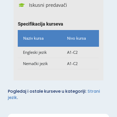
Iskusni predavači
Specifikacija kurseva
Naziv kursa
Nivo kursa
Engleski jezik
A1-C2
Nemački jezik
A1-C2
Pogledaj i ostale kurseve u kategoriji:
Strani
jezik
.