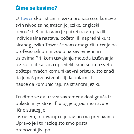
Čime se bavimo?
U
Tower
školi stranih jezika pronaći ćete kurseve
svih nivoa za najtraženije jezike, engleski i
nemački. Bilo da vam je potrebna grupna ili
individualna nastava, početni ili napredni kurs
stranog jezika Tower će vam omogućiti učenje na
profesionalnom nivou u najsavremenijim
uslovima.Prilikom usvajanja metoda izučavanja
jezika i oblika rada opredelili smo se za u svetu
opšteprihvaćen komunikativni pristup, što znači
da je naš prvenstveni cilj da polaznici
nauče da komuniciraju na stranom jeziku.
Trudimo se da uz sva savremena dostignuća iz
oblasti lingvistike i filologije ugradimo i svoje
lične strategije
i iskustvo, motivaciju i ljubav prema predavanju.
Upravo je i to razlog što smo postali
prepoznatljivi po