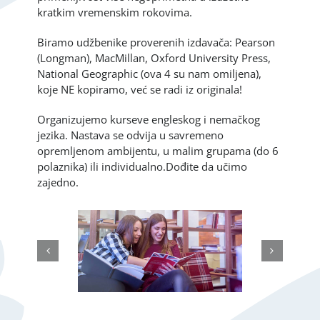
kratkim vremenskim rokovima.
Biramo udžbenike proverenih izdavača: Pearson
(Longman), MacMillan, Oxford University Press,
National Geographic (ova 4 su nam omiljena),
koje NE kopiramo, već se radi iz originala!
Organizujemo kurseve engleskog i nemačkog
jezika. Nastava se odvija u savremeno
opremljenom ambijentu, u malim grupama (do 6
polaznika) ili individualno.Dođite da učimo
zajedno.