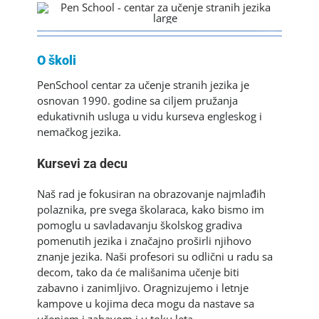
O školi
PenSchool centar za učenje stranih jezika je
osnovan 1990. godine sa ciljem pružanja
edukativnih usluga u vidu kurseva engleskog i
nemačkog jezika.
Kursevi za decu
Naš rad je fokusiran na obrazovanje najmlađih
polaznika, pre svega školaraca, kako bismo im
pomoglu u savladavanju školskog gradiva
pomenutih jezika i značajno proširli njihovo
znanje jezika. Naši profesori su odlični u radu sa
decom, tako da će mališanima učenje biti
zabavno i zanimljivo. Oragnizujemo i letnje
kampove u kojima deca mogu da nastave sa