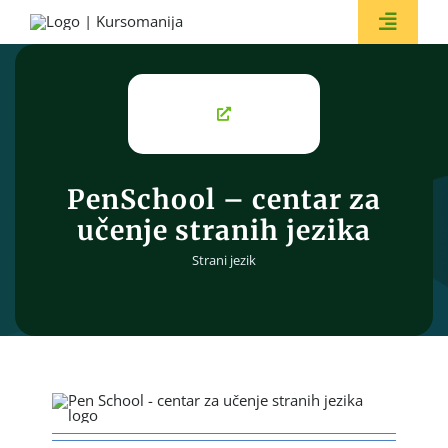
Skip
to
Toggle
content
Naviga
BESPL
PenSchool – centar za
učenje stranih jezika
Strani jezik