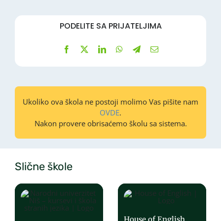
PODELITE SA PRIJATELJIMA
Ukoliko ova škola ne postoji molimo Vas pišite nam
OVDE
.
Nakon provere obrisaćemo školu sa sistema.
Slične škole
House of English