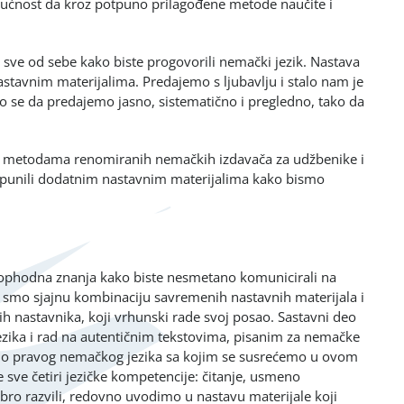
gućnost da kroz potpuno prilagođene metode naučite i
 sve od sebe kako biste progovorili nemački jezik. Nastava
stavnim materijalima. Predajemo s ljubavlju i stalo nam je
o se da predajemo jasno, sistematično i pregledno, tako da
ma metodama renomiranih nemačkih izdavača za udžbenike i
potpunili dodatnim nastavnim materijalima kako bismo
eophodna znanja kako biste nesmetano komunicirali na
smo sjajnu kombinaciju savremenih nastavnih materijala i
 nastavnika, koji vrhunski rade svoj posao. Sastavni deo
jezika i rad na autentičnim tekstovima, pisanim za nemačke
o do pravog nemačkog jezika sa kojim se susrećemo u ovom
ve četiri jezičke kompetencije: čitanje, usmeno
obro razvili, redovno uvodimo u nastavu materijale koji