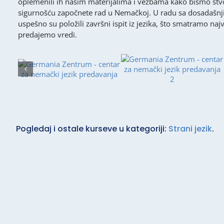
oplemenili ih našim materijalima i vežbama kako bismo stvo
sigurnošću započnete rad u Nemačkoj. U radu sa dosadašnjim
uspešno su položili završni ispit iz jezika, što smatramo
predajemo vredi.
Pogledaj i ostale kurseve u kategoriji:
Strani jezik
.