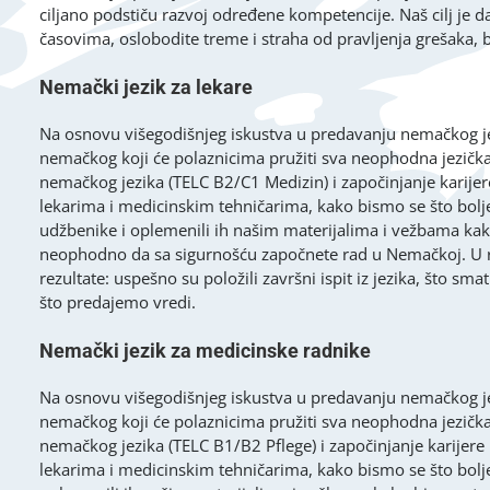
ciljano podstiču razvoj određene kompetencije. Naš cilj je da 
časovima, oslobodite treme i straha od pravljenja grešaka,
Nemački jezik za lekare
Na osnovu višegodišnjeg iskustva u predavanju nemačkog je
nemačkog koji će polaznicima pružiti sva neophodna jezička
nemačkog jezika (TELC B2/C1 Medizin) i započinjanje karijer
lekarima i medicinskim tehničarima, kako bismo se što bolje 
udžbenike i oplemenili ih našim materijalima i vežbama kako
neophodno da sa sigurnošću započnete rad u Nemačkoj. U r
rezultate: uspešno su položili završni ispit iz jezika, št
što predajemo vredi.
Nemački jezik za medicinske radnike
Na osnovu višegodišnjeg iskustva u predavanju nemačkog je
nemačkog koji će polaznicima pružiti sva neophodna jezička
nemačkog jezika (TELC B1/B2 Pflege) i započinjanje karijere
lekarima i medicinskim tehničarima, kako bismo se što bolje 