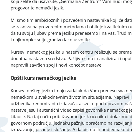
koja želite da usavršite, „Germania Zentrum“ Vam nudi mo
progovorite nemački jezik.
Mi smo tim ambicioznih i posvećenih nastavnika koji će dati
se zasniva na proverenim metodama i obiluje kvalitetnim na
da tu svoju ljubav prema jeziku prenesemo i na vas. Trudim
i najkompleksnije gradivo lako usvojite.
Kursevi nemačkog jezika u našem centru realizuju se pre
dodatna nastavna sredstva. Pažljivo smo ih analizirali i u
napravili savršen spoj i novi koncept nastave.
Opšti kurs nemačkog jezika
Kursevi opšteg jezika imaju zadatak da Vam prenesu sva n
nemačkom u svakodnevnim životnim situacijama. Napravili 
udžbenika renomiranih izdavača, a sve to pod upravom naših
nastave jesu i autentični video zapisi govornika nemačkog 
čitaoce. Na taj način približavamo jezik učeniku i dolazim
govornom području. Jednaku pažnju obraćamo na razvijanje s
izražavanje, pisanje i slušanje. A da bismo ih podjednako d