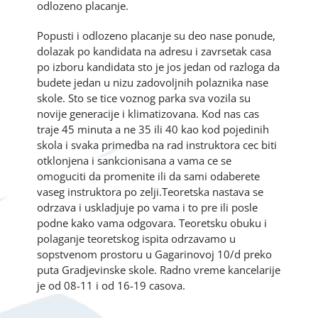
odlozeno placanje.
Popusti i odlozeno placanje su deo nase ponude,
dolazak po kandidata na adresu i zavrsetak casa
po izboru kandidata sto je jos jedan od razloga da
budete jedan u nizu zadovoljnih polaznika nase
skole. Sto se tice voznog parka sva vozila su
novije generacije i klimatizovana. Kod nas cas
traje 45 minuta a ne 35 ili 40 kao kod pojedinih
skola i svaka primedba na rad instruktora cec biti
otklonjena i sankcionisana a vama ce se
omoguciti da promenite ili da sami odaberete
vaseg instruktora po zelji.
Teoretska nastava se
odrzava i uskladjuje po vama i to pre ili posle
podne kako vama odgovara. Teoretsku obuku i
polaganje teoretskog ispita odrzavamo u
sopstvenom prostoru u Gagarinovoj 10/d preko
puta Gradjevinske skole. Radno vreme kancelarije
je od 08-11 i od 16-19 casova.