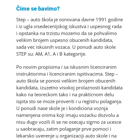
Čime se bavimo?
Step – auto škola je osnovana davne 1991 godine
i iz ugla visedecenijskog iskustva i uspesnog rada
i opstanka n
a trzistu mozemo da se pohvalimo
velikim brojem uspesno obucenih kandidata,
sada vec iskusnih vozaca. U ponudi auto skole
STEP su: AM, A1, A i B kategorije.
Po novim propisima i sa iskusnim licenciranim
instruktorima i licenciranim ispitivacima. Step –
auto škola se ponosi velikim brojem obucenih
kandidata, izuzetno visokoj prolaznosti kandidata
kako na teoreckom tako i na prakticnom delu
ispita sto se moze proveriti i u registru polaganja.
U ponudi nase skole je i kondiciona voznja
namenjena onima koji imaju vozacku dozvolu a
nisu dugo vozili ili se ne osecaju sigrno za ucesce
u saobracaju, zatim polaganje prve pomoci i
lekarsko uverenje u organizaciji auto skole i na