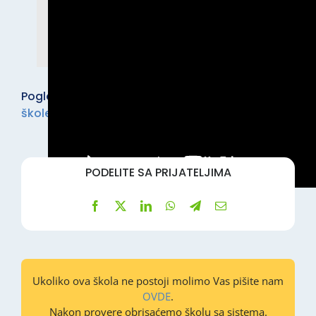
Pogledaj i ostale kurseve u kategoriji:
Auto
škole
.
PODELITE SA PRIJATELJIMA
Ukoliko ova škola ne postoji molimo Vas pišite nam
OVDE
.
Nakon provere obrisaćemo školu sa sistema.