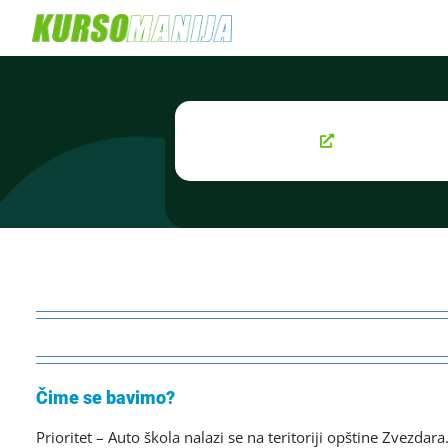
Skip
to
content
Čime se bavimo?
Prioritet – Auto škola nalazi se na teritoriji opštine Zvezdar