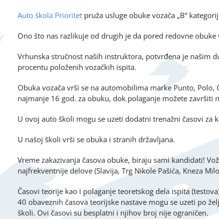
Auto škola Prioritet
pruža usluge obuke vozača „B“ kategorij
Ono što nas razlikuje od drugih je da pored redovne obuke 
Vrhunska stručnost naših instruktora, potvrđena je našim
procentu položenih vozačkih ispita.
Obuka vozača vrši se na automobilima marke Punto, Polo, C
najmanje 16 god. za obuku, dok polaganje možete završiti
U ovoj auto školi mogu se uzeti dodatni trenažni časovi za 
U našoj školi vrši se obuka i stranih državljana.
Vreme zakazivanja časova obuke, biraju sami kandidati! Vožnja
najfrekventnije delove (Slavija, Trg Nikole Pašića, Kneza M
Časovi teorije kao i polaganje teoretskog dela ispita (testo
40 obaveznih časova teorijske nastave mogu se uzeti po želji
školi. Ovi časovi su besplatni i njihov broj nije ograničen.