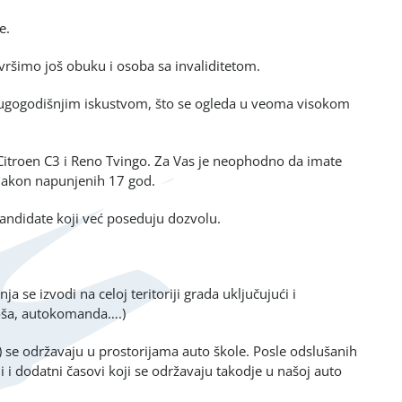
e.
vršimo još obuku i osoba sa invaliditetom.
 dugogodišnjim iskustvom, što se ogleda u veoma visokom
itroen C3 i Reno Tvingo. Za Vas je neophodno da imate
 nakon napunjenih 17 god.
kandidate koji već poseduju dozvolu.
 se izvodi na celoj teritoriji grada uključujući i
iloša, autokomanda….)
va) se održavaju u prostorijama auto škole. Posle odslušanih
 i dodatni časovi koji se održavaju takodje u našoj auto