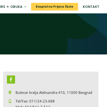
URS ☀ OBUKA
KONTAKT
Besplatna Prijava Škole
Bulevar kralja Aleksandra 410, 11000 Beograd
Tel/Fax: 011/24-23-688
Mob: 064/511-7-512