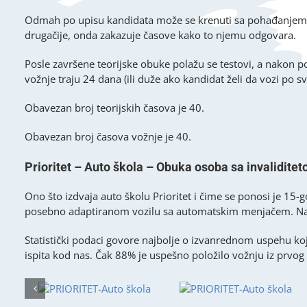
Odmah po upisu kandidata može se krenuti sa pohađanjem te
drugačije, onda zakazuje časove kako to njemu odgovara.
Posle završene teorijske obuke polažu se testovi, a nakon p
vožnje traju 24 dana (ili duže ako kandidat želi da vozi po 
Obavezan broj teorijskih časova je 40.
Obavezan broj časova vožnje je 40.
Prioritet – Auto škola – Obuka osoba sa invalidite
Ono što izdvaja auto školu Prioritet i čime se ponosi je 15-
posebno adaptiranom vozilu sa automatskim menjačem. Naši 
Statistički podaci govore najbolje o izvanrednom uspehu ko
ispita kod nas. Čak 88% je uspešno položilo vožnju iz prvog