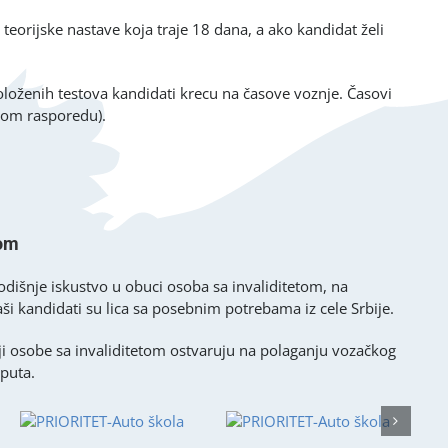
orijske nastave koja traje 18 dana, a ako kandidat želi
oloženih testova kandidati krecu na časove voznje. Časovi
svom rasporedu).
tom
godišnje iskustvo u obuci osoba sa invaliditetom, na
kandidati su lica sa posebnim potrebama iz cele Srbije.
ji osobe sa invaliditetom ostvaruju na polaganju vozačkog
 puta.