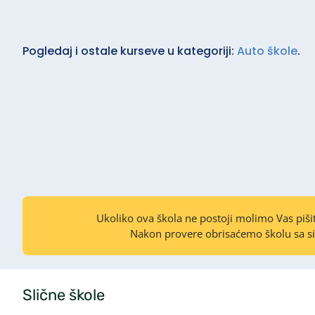
Pogledaj i ostale kurseve u kategoriji:
Auto škole
.
Ukoliko ova škola ne postoji molimo Vas piš
Nakon provere obrisaćemo školu sa s
Slične škole