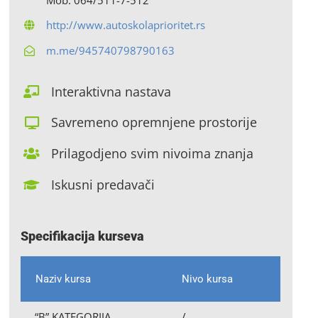
http://www.autoskolaprioritet.rs
m.me/945740798790163
Interaktivna nastava
Savremeno opremnjene prostorije
Prilagodjeno svim nivoima znanja
Iskusni predavači
Specifikacija kurseva
Naziv kursa
Nivo kursa
“B” KATEGORIJA
/