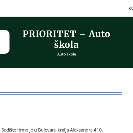
K
PRIORITET – Auto
škola
Auto škole
a. Sedište firme je u Bulevaru kralja Aleksandra 410.