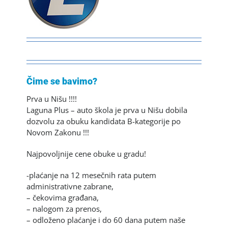
Čime se bavimo?
Prva u Nišu !!!!
Laguna Plus – auto škola je prva u Nišu dobila
dozvolu za obuku kandidata B-kategorije po
Novom Zakonu !!!
Najpovoljnije cene obuke u gradu!
-plaćanje na 12 mesečnih rata putem
administrativne zabrane,
– čekovima građana,
– nalogom za prenos,
– odloženo plaćanje i do 60 dana putem naše