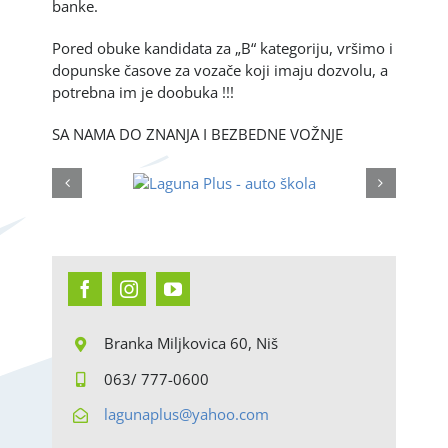
banke.
Pored obuke kandidata za „B“ kategoriju, vršimo i
dopunske časove za vozače koji imaju dozvolu, a
potrebna im je doobuka !!!
SA NAMA DO ZNANJA I BEZBEDNE VOŽNJE
Branka Miljkovica 60,
Niš
063/ 777-0600
lagunaplus@yahoo.com