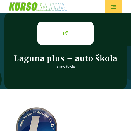
Skip
to
Toggle
content
Naviga
BESPL
Laguna plus – auto škola
Auto škole