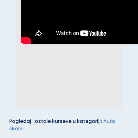
Naše sedište je na lokaciji
Pogledaj i ostale kurseve u kategoriji:
Auto
škole
.