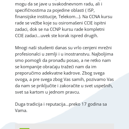
mogu da se jave u svakodnevnom radu, ali i
specifičnostima za pojedine oblasti ( ISP,
finansijske institucije, Telekom…). Na CCNA kursu
rade se vežbe koje su osiromašeni CCIE ispitni
zadaci, dok se na CCNP kursu rade kompletni
CCIE zadaci…uvek ste korak ispred drugih.
Mnogi naši studenti danas su vrlo cenjeni mrežni
profesionalci u zemlji i u inostranstvu. Najboljima
smo pomogli da pronađu posao, a ne retko nam
se kompanije obraćaju tražeći nam da im
preporučimo adekvatne kadrove. Zbog svega
ovoga, a pre svega zbog Vas samih, pozivamo Vas
da nam se priključite i zakoračite u svet uspešnih,
svet sa kartom u jednom pravcu.
Duga tradicija i reputacija…preko 17 godina sa
Vama.