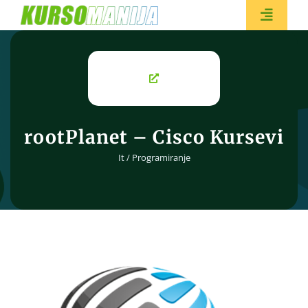
Skip
to
Toggle
content
Naviga
BESPL
rootPlanet – Cisco Kursevi
It / Programiranje