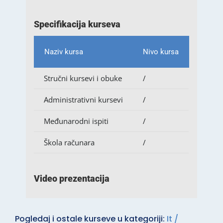
Specifikacija kurseva
Naziv kursa
Nivo kursa
Stručni kursevi i obuke
/
Administrativni kursevi
/
Međunarodni ispiti
/
Škola računara
/
Video prezentacija
Pogledaj i ostale kurseve u kategoriji:
It /