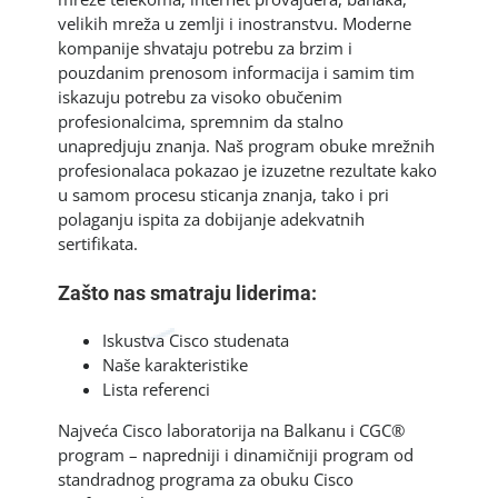
velikih mreža u zemlji i inostranstvu. Moderne
kompanije shvataju potrebu za brzim i
pouzdanim prenosom informacija i samim tim
iskazuju potrebu za visoko obučenim
profesionalcima, spremnim da stalno
unapredjuju znanja. Naš program obuke mrežnih
profesionalaca pokazao je izuzetne rezultate kako
u samom procesu sticanja znanja, tako i pri
polaganju ispita za dobijanje adekvatnih
sertifikata.
Zašto nas smatraju liderima:
Iskustva Cisco studenata
Naše karakteristike
Lista referenci
Najveća Cisco laboratorija na Balkanu i CGC®
program – napredniji i dinamičniji program od
standradnog programa za obuku Cisco