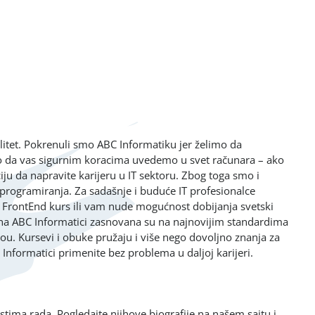
itet. Pokrenuli smo ABC Informatiku jer želimo da
imo da vas sigurnim koracima uvedemo u svet računara – ako
ciju da napravite karijeru u IT sektoru. Zbog toga smo i
programiranja. Za sadašnje i buduće IT profesionalce
 FrontEnd kurs ili vam nude mogućnost dobijanja svetski
a na ABC Informatici zasnovana su na najnovijim standardima
vou. Kursevi i obuke pružaju i više nego dovoljno znanja za
C Informatici primenite bez problema u daljoj karijeri.
astima rada. Pogledajte njihove biografije na našem sajtu i