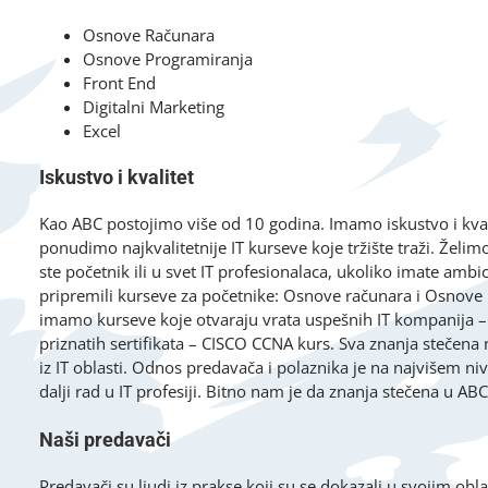
Osnove Računara
Osnove Programiranja
Front End
Digitalni Marketing
Excel
Iskustvo i kvalitet
Kao ABC postojimo više od 10 godina. Imamo iskustvo i kval
ponudimo najkvalitetnije IT kurseve koje tržište traži. Žel
ste početnik ili u svet IT profesionalaca, ukoliko imate ambi
pripremili kurseve za početnike: Osnove računara i Osnove 
imamo kurseve koje otvaraju vrata uspešnih IT kompanija –
priznatih sertifikata – CISCO CCNA kurs. Sva znanja stečen
iz IT oblasti. Odnos predavača i polaznika je na najvišem ni
dalji rad u IT profesiji. Bitno nam je da znanja stečena u AB
Naši predavači
Predavači su ljudi iz prakse koji su se dokazali u svojim obl