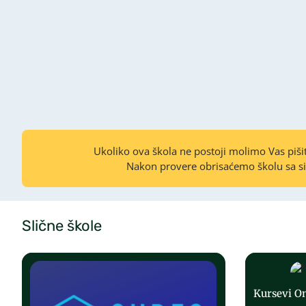
Ukoliko ova škola ne postoji molimo Vas piš
Nakon provere obrisaćemo školu sa s
Slične škole
Kursevi O