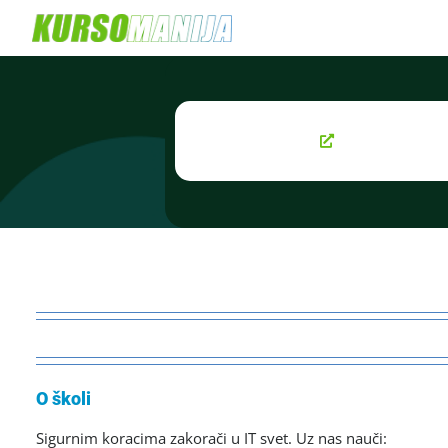
Skip
to
content
O školi
Sigurnim koracima zakorači u IT svet. Uz nas nauči: