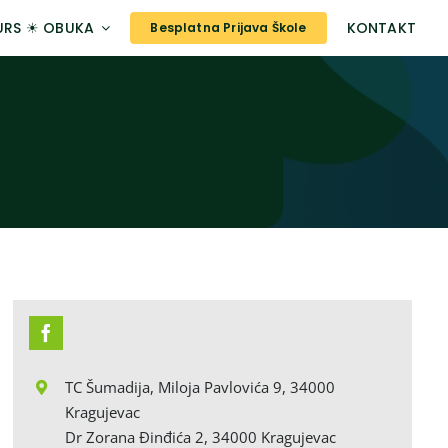
URS ☀ OBUKA
KONTAKT
Besplatna Prijava Škole
TC Šumadija, Miloja Pavlovića 9, 34000
Kragujevac
Dr Zorana Đinđića 2, 34000
Kragujevac