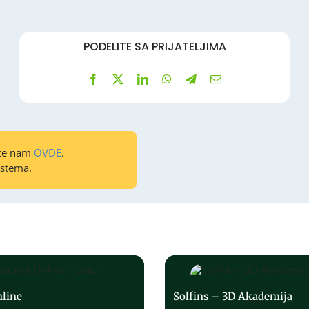
PODELITE SA PRIJATELJIMA
ite nam
OVDE
.
istema.
nline
Solfins – 3D Akademija