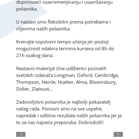
doprinoseći osavremenjivanju i usavršavanju
polaznika.
U nastavi smo fleksibilni prema potrebama i
ciljevima naših polaznika.
Kreirajte sopstveni tempo učenja jer postoji
mogućnost odabira termina kurseva od 8h do
21h svakog dana.
Nastavni materijal čine udžbenici poznatih
svetskih izdavača Longman, Oxford, Cambridge,
Thompson, Heinle, Hueber, Alma, Bloomsbury,
Didier, Zlatoust…
Zadovoljstvo polaznika je najbolji pokazatelj
našeg rada. Ponosni smo na sve uspehe,
napredak i odlične rezultate naših polaznika jer je
to za nas najveća preporuka. Dobrodošli!