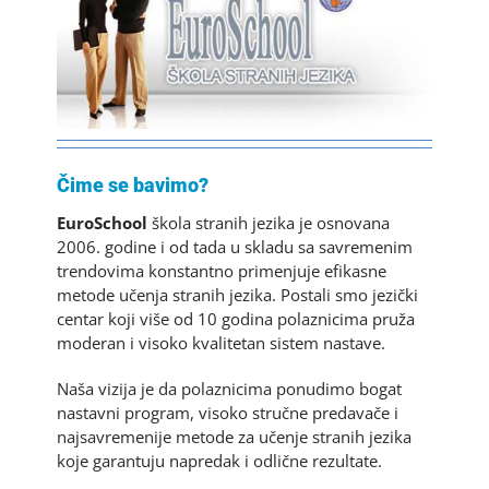
Čime se bavimo?
EuroSchool
škola stranih jezika je osnovana
2006. godine i od tada u skladu sa savremenim
trendovima konstantno primenjuje efikasne
metode učenja stranih jezika. Postali smo jezički
centar koji više od 10 godina polaznicima pruža
moderan i visoko kvalitetan sistem nastave.
Naša vizija je da polaznicima ponudimo bogat
nastavni program, visoko stručne predavače i
najsavremenije metode za učenje stranih jezika
koje garantuju napredak i odlične rezultate.