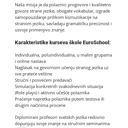
Naša misija je da polaznici progovore i kvalitetno
govore strane jezike, obogate vokabular, izgrade
samopouzdanje prilikom komunikacije na
stranom jeziku, savladaju gramatičku preciznost i
usvoje primenjivo znanje.
Karakteristike kurseva škole EuroSchool:
Individualna, poluindividualna, u malim grupama
i online nastava
Naglasak na govornom učenju stranog jezika uz
sve prateće veštine
Stručni i posvećeni predavači
Simulacija konkretnih svakodnevnih situacija
(Role plays) i aktivno učešće polaznika
Praćenje napretka polaznika putem testova ili
drugim načinima procene
Diplomirani profesori svetskih jezika redovno
dopunjuju svoje znanje na stručnim seminarima