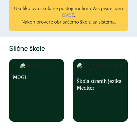
Ukoliko ova škola ne postoji molimo Vas pišite nam
OVDE
.
Nakon provere obrisaćemo školu sa sistema.
Slične škole
MOGI
Škola stranih jezika
Mediter