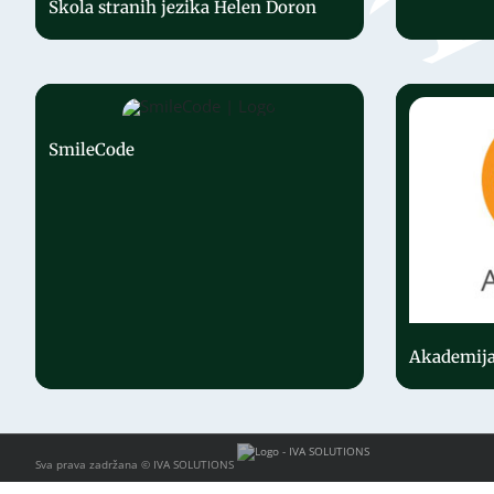
Škola stranih jezika Helen Doron
SmileCode
Akademija
Sva prava zadržana ©
IVA SOLUTIONS