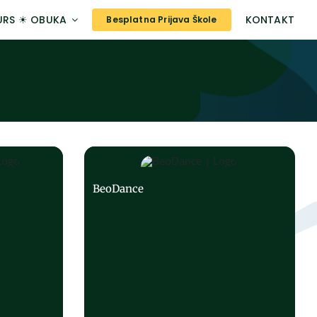
URS ☀ OBUKA
KONTAKT
Besplatna Prijava Škole
BeoDance