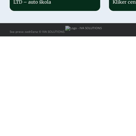
LTD – auto škola
Kliker cen
Sva prava zadržana ©
IVA SOLUTIONS