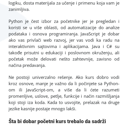
logiku, dosta materijala za učenje i primenu koja vam je
zanimljiva.
Python je čest izbor za početnike jer je pregledan i
koristi se u više oblasti, od automatizacije do analize
podataka i osnova programiranja. JavaScript je dobar
ako vas privlači web razvoj, jer vas vodi ka radu na
interaktivnim sajtovima i aplikacijama. Java i C# su
takođe prisutni u edukaciji i poslovnom okruženju, ali
početak može delovati nešto zahtevnije, zavisno od
načina predavanja.
Ne postoji univerzalno rešenje. Ako kurs dobro vodi
kroz osnove, manje je važno da li počinjete sa Python-
om ili JavaScript-om, a više da li ćete razumeti
promenljive, uslove, petlje, funkcije i način razmišljanja
koji stoji iza koda. Kada to usvojite, prelazak na druge
jezike kasnije postaje mnogo lakši.
Šta bi dobar početni kurs trebalo da sadrži