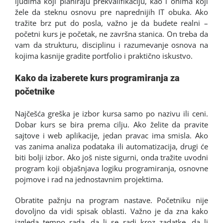
ljudima koji planiraju prekvalifikaciju, kao i onima koji
žele da steknu osnovu pre naprednijih IT obuka. Ako
tražite brz put do posla, važno je da budete realni –
početni kurs je početak, ne završna stanica. On treba da
vam da strukturu, disciplinu i razumevanje osnova na
kojima kasnije gradite portfolio i praktično iskustvo.
Kako da izaberete kurs programiranja za
početnike
Najčešća greška je izbor kursa samo po nazivu ili ceni.
Dobar kurs se bira prema cilju. Ako želite da pravite
sajtove i web aplikacije, jedan pravac ima smisla. Ako
vas zanima analiza podataka ili automatizacija, drugi će
biti bolji izbor. Ako još niste sigurni, onda tražite uvodni
program koji objašnjava logiku programiranja, osnovne
pojmove i rad na jednostavnim projektima.
Obratite pažnju na program nastave. Početniku nije
dovoljno da vidi spisak oblasti. Važno je da zna kako
izgleda tempo rada, da li se radi kroz zadatke, da li