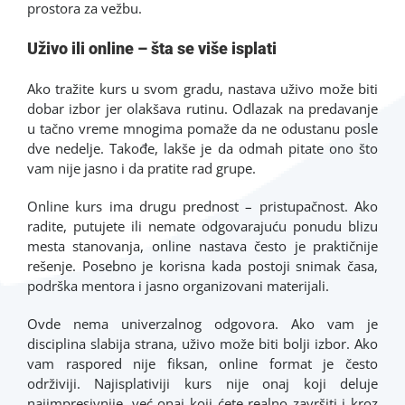
prostora za vežbu.
Uživo ili online – šta se više isplati
Ako tražite kurs u svom gradu, nastava uživo može biti
dobar izbor jer olakšava rutinu. Odlazak na predavanje
u tačno vreme mnogima pomaže da ne odustanu posle
dve nedelje. Takođe, lakše je da odmah pitate ono što
vam nije jasno i da pratite rad grupe.
Online kurs ima drugu prednost – pristupačnost. Ako
radite, putujete ili nemate odgovarajuću ponudu blizu
mesta stanovanja, online nastava često je praktičnije
rešenje. Posebno je korisna kada postoji snimak časa,
podrška mentora i jasno organizovani materijali.
Ovde nema univerzalnog odgovora. Ako vam je
disciplina slabija strana, uživo može biti bolji izbor. Ako
vam raspored nije fiksan, online format je često
održiviji. Najisplativiji kurs nije onaj koji deluje
najimpresivnije, već onaj koji ćete realno završiti i kroz