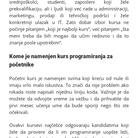
srednjoškolci, studenti, zaposleni koji žele
prekvalifikaciju, ali i ljudi koji već rade u administraciji,
marketingu, prodaji ili tehničkoj podršci i žele
konkretniji ulazak u IT. Zato dobar izbor kursa ne
počinje pitanjem „koji je najbolji kurs“, već pitanjem „šta
meni treba da bih mogao da učim redovno i da to
znanje posle upotrebim“.
Kome je namenjen kurs programiranja za
početnike
Početni kurs je namenjen svima koji kreću od nule ili
imaju vrlo malo iskustva. To znači da nije problem ako
nikada niste napisali nijednu liniju koda. Važnije je da
možete da odvojite vreme za vežbu i da prihvatite da
prvi mesec učenja ume da bude sporiji nego što ste
očekivali.
Ovakvi kursevi najčešće odgovaraju kandidatima koji
žele da provere da li im programiranje uopšte leži,