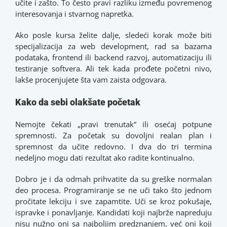
učite i zašto. To često pravi razliku između povremenog
interesovanja i stvarnog napretka.
Ako posle kursa želite dalje, sledeći korak može biti
specijalizacija za web development, rad sa bazama
podataka, frontend ili backend razvoj, automatizaciju ili
testiranje softvera. Ali tek kada prođete početni nivo,
lakše procenjujete šta vam zaista odgovara.
Kako da sebi olakšate početak
Nemojte čekati „pravi trenutak“ ili osećaj potpune
spremnosti. Za početak su dovoljni realan plan i
spremnost da učite redovno. I dva do tri termina
nedeljno mogu dati rezultat ako radite kontinualno.
Dobro je i da odmah prihvatite da su greške normalan
deo procesa. Programiranje se ne uči tako što jednom
pročitate lekciju i sve zapamtite. Uči se kroz pokušaje,
ispravke i ponavljanje. Kandidati koji najbrže napreduju
nisu nužno oni sa najboljim predznanjem, već oni koji