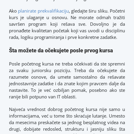
Ako
planirate prekvalifikaciju
, gledajte širu sliku. Početni
kurs je ulaganje u osnovu. Ne morate odmah tražiti
savršen program koji rešava sve. Dovoljno je da
pronađete kvalitetan početak koji vas uvodi u disciplinu
rada, logiku programiranja i prve konkretne zadatke.
Šta možete da očekujete posle prvog kursa
Posle početnog kursa ne treba očekivati da ste spremni
za svaku juniorsku poziciju. Treba da očekujete da
razumete osnove, da umete samostalno da rešavate
jednostavnije zadatke i da znate kojim pravcem dalje da
nastavite. To je već ozbiljan pomak, posebno ako ste
ranije bili potpuno van IT oblasti.
Najveća vrednost dobrog početnog kursa nije samo u
informacijama, već u tome što skraćuje lutanje. Umesto
da mesecima preskačete sa jednog besplatnog videa na
drugi, dobijate redosled, strukturu i jasniju sliku šta