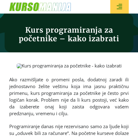
Skip
to
Toggle
content
Naviga
Kurs programiranja za
početnike – kako izabrati
BESPL
Ako razmišljate o promeni posla, dodatnoj zaradi ili
jednostavno želite veštinu koja ima jasnu praktičnu
primenu, kurs programiranja za početnike je često prvi
logičan korak. Problem nije da li kurs postoji, već kako
da izaberete onaj koji zaista odgovara vašem
predznanju, vremenu i cilju.
Programiranje danas nije rezervisano samo za ljude koji
su „oduvek bili za računare“. Na početne kurseve dolaze