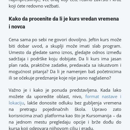
koji ćete redovno vežbati.
Kako da procenite da li je kurs vredan vremena
i novca
Cena sama po sebi ne govori dovoljno. Jeftin kurs može
biti dobar uvod, a skuplji može imati slab program.
Umesto da gledate samo iznos, gledajte odnos između
sadržaja i podrške koju dobijate. Da li kurs ima jasan
plan rada, praktične zadatke, predavača sa iskustvom i
mogućnost pitanja? Da li je namenjen baš početnicima
ili se očekuje predznanje koje nije jasno naglašeno?
Važno je i kako je ponuda predstavljena. Kada lako
možete da uporedite oblast, nivo,
format nastave i
lokaciju
, lakše donosite odluku bez gubljenja vremena
na pretragu pojedinačnih škola. Upravo zato
korisnicima znači platforma kao što je Kursomanija – da
na jednom mestu pregledaju opcije i brže dođu do
kursa koji odgovara njihovom cilju i gradu.