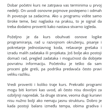
Dobar početni kurs ne zatrpava vas terminima u prvoj
nedelji. On uvodi osnovne pojmove postepeno i odmah
ih povezuje sa zadacima. Ako u programu vidite samo
široke teme, bez naglaska na praksu, to je signal da
treba dodatno proveriti kako nastava stvarno izgleda.
Poželjno je da kurs obuhvati osnove logike
programiranja, rad u razvojnom okruženju, pisanje i
pokretanje jednostavnog koda, rešavanje grešaka i
izradu malih zadataka ili projekata. Još bolje ako postoji
domaći rad, pregled zadataka i mogućnost da dobijete
povratnu informaciju. Početniku je teško da sam
proceni gde greši, pa podrška predavača često pravi
veliku razliku.
Vredi proveriti i koliko traje kurs. Prekratki programi
mogu biti korisni kao uvod, ali često nisu dovoljni za
ozbiljniji napredak. Sa druge strane, veoma dugi kursevi
nisu nužno bolji ako nemaju jasnu strukturu. Dobro je
kada postoji balans između tempa, obima gradiva i