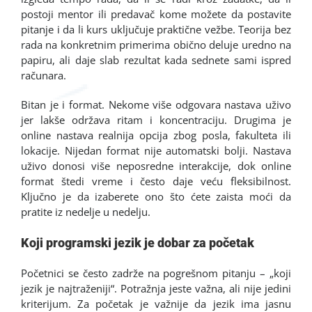
postoji mentor ili predavač kome možete da postavite
pitanje i da li kurs uključuje praktične vežbe. Teorija bez
rada na konkretnim primerima obično deluje uredno na
papiru, ali daje slab rezultat kada sednete sami ispred
računara.
Bitan je i format. Nekome više odgovara nastava uživo
jer lakše održava ritam i koncentraciju. Drugima je
online nastava realnija opcija zbog posla, fakulteta ili
lokacije. Nijedan format nije automatski bolji. Nastava
uživo donosi više neposredne interakcije, dok online
format štedi vreme i često daje veću fleksibilnost.
Ključno je da izaberete ono što ćete zaista moći da
pratite iz nedelje u nedelju.
Koji programski jezik je dobar za početak
Početnici se često zadrže na pogrešnom pitanju – „koji
jezik je najtraženiji“. Potražnja jeste važna, ali nije jedini
kriterijum. Za početak je važnije da jezik ima jasnu